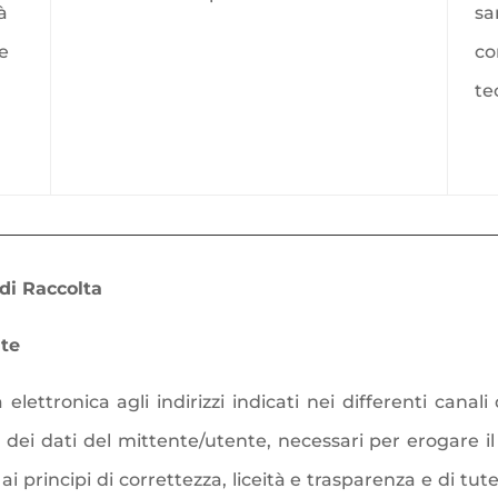
̀
sa
 e
co
te
 di Raccolta
nte
a elettronica agli indirizzi indicati nei differenti cana
 dei dati del mittente/utente, necessari per erogare il s
 principi di correttezza, liceità e trasparenza e di tut