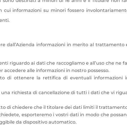
on sono destinati a minori di 16 anni e il Titolare non 
in cui informazioni su minori fossero involontariamente r
enti.
evere dall’Azienda informazioni in merito al trattamento
nti riguardo ai dati che raccogliamo e all’uso che ne fa
accedere alle informazioni in nostro possesso.
itto di ottenere la rettifica di eventuali informazion
e una richiesta di cancellazione di tutti i dati che vi 
itto di chiedere che il titolare dei dati limiti il trattamento
ichiedete, esporteremo i vostri dati in modo che possano
ggibile da dispositivo automatico.