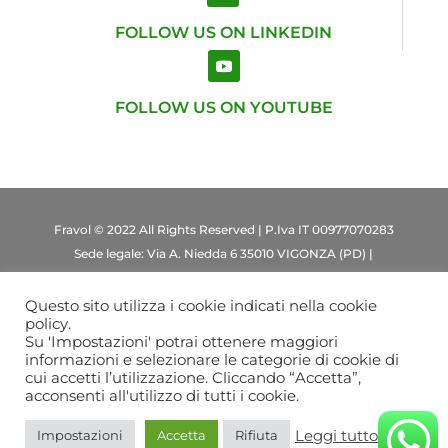
FOLLOW US ON LINKEDIN
FOLLOW US ON YOUTUBE
Fravol © 2022 All Rights Reserved | P.Iva IT 00977070283
Sede legale: Via A. Niedda 6 35010 VIGONZA (PD) |
00977070283 | REA: PD – 164673 | 52.000 |
fravolexportsrl@legalmail.it
Questo sito utilizza i cookie indicati nella cookie
policy.
Privacy Policy
|
Cookie Policy
Su 'Impostazioni' potrai ottenere maggiori
informazioni e selezionare le categorie di cookie di
cui accetti l’utilizzazione. Cliccando “Accetta”,
acconsenti all'utilizzo di tutti i cookie.
Leggi tutto
Impostazioni
Accetta
Rifiuta