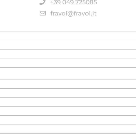
+39 049 725085
fravol@fravol.it