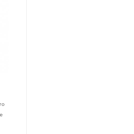
ro
re