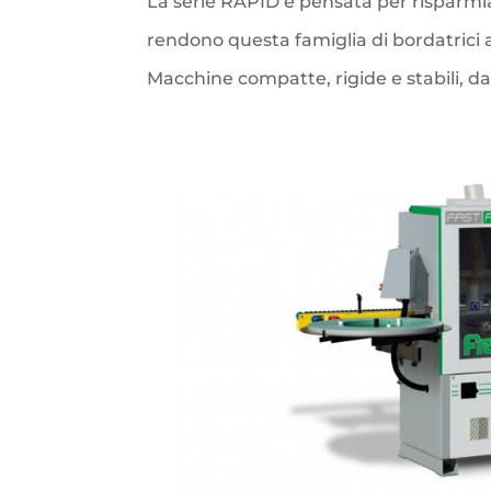
La serie RAPID è pensata per risparmi
rendono questa famiglia di bordatrici ad
Macchine compatte, rigide e stabili, da